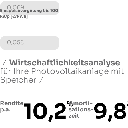
0,069
Einspeisevergütung bis 100
kWp [€/kWh]
0,058
Wirtschaftlichkeitsanalyse
für Ihre Photovoltaikanlage
mit
Speicher
10,2
9,8
Rendite
%
Amorti­
p.a.
sations­
zeit