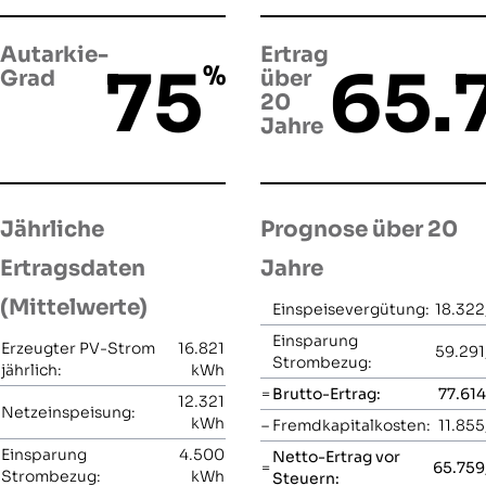
Autarkie-
Ertrag
75
65.
%
Grad
über
20
Jahre
Jährliche
Prognose über 20
Ertragsdaten
Jahre
(Mittelwerte)
Einspeisevergütung:
18.322
Einsparung
Erzeugter PV-Strom
16.821
59.291
Strombezug:
jährlich:
kWh
=
Brutto-Ertrag:
77.614
12.321
Netzeinspeisung:
kWh
–
Fremdkapitalkosten:
11.855
Einsparung
4.500
Netto-Ertrag vor
=
65.759
Strombezug:
kWh
Steuern: