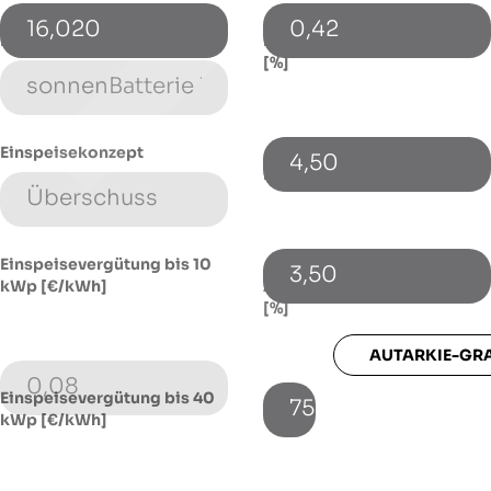
16,020
0,42
Energiespeicher (Typ)
Energiepreissteigerung p.a.
[%]
Einspeisekonzept
4,50
Fremdkapitalzinssatz [%]
Einspeisevergütung bis 10
3,50
kWp [€/kWh]
Autarkie-Grad mit Speicher
[%]
AUTARKIE-GR
0,08
Einspeisevergütung bis 40
75
kWp [€/kWh]