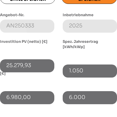
Angebot-Nr.
Inbetriebnahme
Investition PV (netto) [€]
Spez. Jahresertrag
[kWh/kWp]
25.279,93
Investition Speicher (netto)
1.050
[€]
Energieverbrauch [kWh]
6.980,00
6.000
PV-Leistung [kWp]
Bezugspreis [€/kWh]