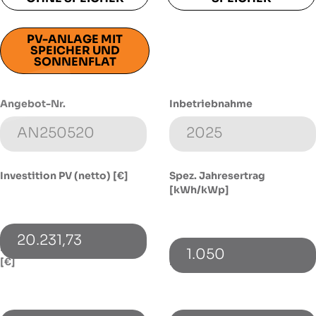
PV-ANLAGE MIT
SPEICHER UND
SONNENFLAT
Angebot-Nr.
Inbetriebnahme
Investition PV (netto) [€]
Spez. Jahresertrag
[kWh/kWp]
20.231,73
Investition Speicher (netto)
1.050
[€]
Energieverbrauch [kWh]