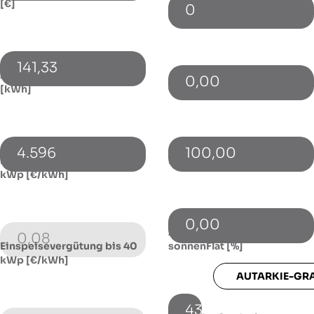
[€]
0
Cashback p.a. [€]
141,33
Zusätzlicher Netzbezug
0,00
[kWh]
Gewinnbeteiligung p.a. [€]
4.596
100,00
Einspeisevergütung bis 10
Förderung / Zuschuss [€]
kWp [€/kWh]
0,00
Autarkie-Grad ohne
0,08
Einspeisevergütung bis 40
sonnenFlat [%]
kWp [€/kWh]
AUTARKIE-GR
43,47