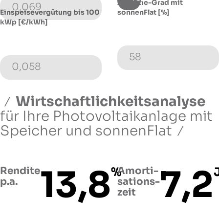
Autarkie-Grad mit
0,069
Einspeisevergütung bis 100
sonnenFlat [%]
kWp [€/kWh]
58
0,058
Wirtschaftlichkeitsanalyse
für Ihre Photovoltaikanlage
mit
Speicher und sonnenFlat
13,8
7,2
Rendite
%
Amorti­
p.a.
sations­
zeit