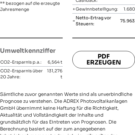
Cashback:
** bezogen auf die erzeugte
+
Gewinnbeteiligung:
1.680
Jahresmenge
Netto-Ertrag vor
=
75.963
Steuern:
Umweltkennziffer
PDF
ERZEUGEN
CO2-Ersparnis p.a.:
6,564
t
CO2-Ersparnis über
131,276
20 Jahre:
t
Sämtliche zuvor genannten Werte sind als unverbindliche
Prognose zu verstehen. Die ADREX Photovoltaikanlagen
GmbH übernimmt keine Haftung für die Richtigkeit,
Aktualität und Vollständigkeit der Inhalte und
grundsätzlich für das Eintreten von Prognosen. Die
Berechnung basiert auf der zum angegebenen