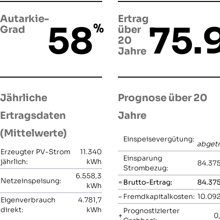
Autarkie-
Ertrag
58
75.
%
Grad
über
20
Jahre
Jährliche
Prognose über 20
Ertragsdaten
Jahre
(Mittelwerte)
Einspeisevergütung:
abget
Erzeugter PV-Strom
11.340
Einsparung
jährlich:
kWh
84.375
Strombezug:
6.558,3
Netzeinspeisung:
=
Brutto-Ertrag:
84.375
kWh
–
Fremdkapitalkosten:
10.092
Eigenverbrauch
4.781,7
direkt:
kWh
Prognostizierter
+
0