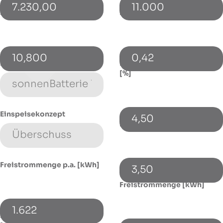
7.230,00
11.000
PV-Leistung [kWp]
Bezugspreis [€/kWh]
10,800
0,42
Energiespeicher (Typ)
Energiepreissteigerung p.a.
[%]
Einspeisekonzept
4,50
Fremdkapitalzinssatz [%]
Freistrommenge p.a. [kWh]
3,50
Ungenutzte
Freistrommenge [kWh]
1.622
Monatlicher Flat-Abschlag