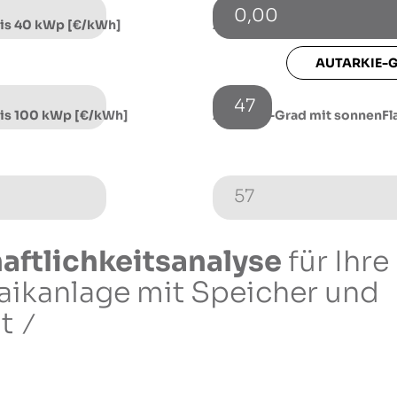
0,00
bis 40 kWp [€/kWh]
Autarkie-Grad ohne sonnenF
AUTARKIE-
47
bis 100 kWp [€/kWh]
Autarkie-Grad mit sonnenFla
57
aftlichkeitsanalyse
für Ihre
aikanlage
mit Speicher und
t