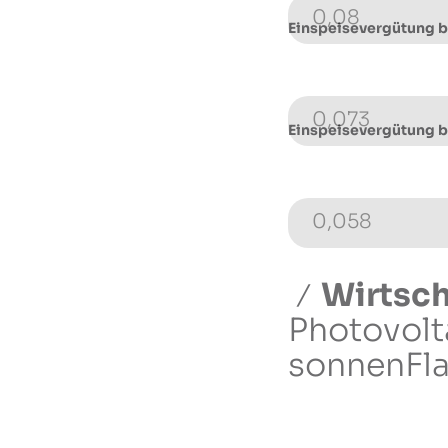
0,08
Einspeisevergütung 
0,073
Einspeisevergütung 
0,058
Wirtsch
Photovolt
sonnenFla