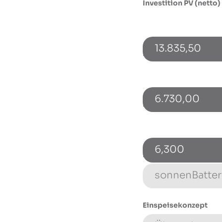
Investition PV (netto)
13.835,50
Investition Speicher (
6.730,00
PV-Leistung [kWp]
6,300
Energiespeicher (Typ
Einspeisekonzept