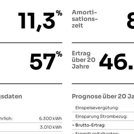
11,3
%
Amorti­
sations­
zeit
57
46
%
Ertrag
über 20
Jahre
gsdaten
Prognose über 20 J
Einspeisevergütung:
Einsparung Strombezug:
rlich:
6.300
kWh
=
Brutto-Ertrag:
3.010
kWh
–
Fremdkapitalkosten: