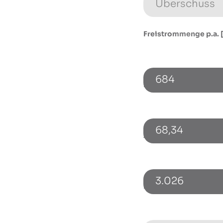
Freistrommenge p.a. 
684
Monatlicher Flat-Absc
68,34
Zusätzlicher Netzbez
3.026
Einspeisevergütung b