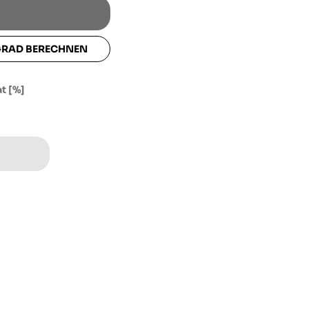
lat [%]
GRAD BERECHNEN
t [%]