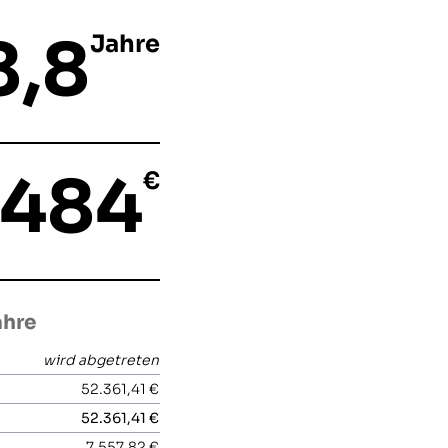
8,8
Jahre
.484
€
ahre
wird abgetreten
52.361,41 €
52.361,41 €
7.557,82 €