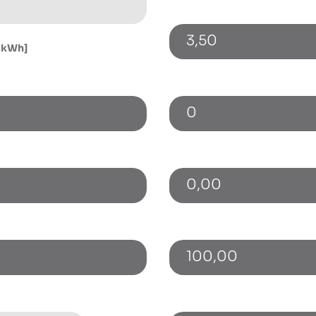
3,50
[kWh]
Ungenutzte Freistrommeng
0
hlag [€]
Cashback p.a. [€]
0,00
ug [kWh]
Gewinnbeteiligung p.a. [€]
100,00
is 10 kWp [€/kWh]
Förderung / Zuschuss [€]