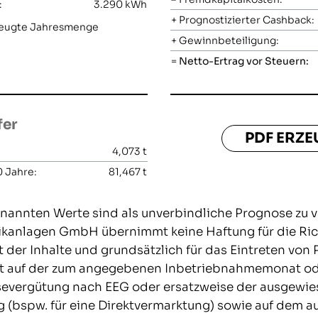
:
3.290
kWh
+
Prognostizierter Cashback:
rzeugte Jahresmenge
+
Gewinnbeteiligung:
=
Netto-Ertrag vor Steuern:
fer
PDF ERZ
4,073
t
 Jahre:
81,467
t
nannten Werte sind als unverbindliche Prognose zu v
anlagen GmbH übernimmt keine Haftung für die Richt
t der Inhalte und grundsätzlich für das Eintreten von
t auf der zum angegebenen Inbetriebnahmemonat oder
severgütung nach EEG oder ersatzweise der ausgewi
g (bspw. für eine Direktvermarktung) sowie auf dem 