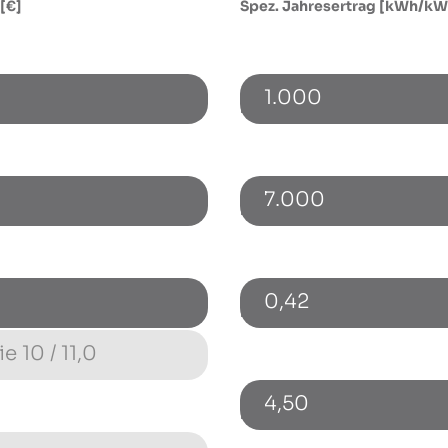
 [€]
Spez. Jahresertrag [kWh/kW
1.000
netto) [€]
Energieverbrauch [kWh]
7.000
Bezugspreis [€/kWh]
0,42
)
Energiepreissteigerung p.a.
4,50
Fremdkapitalzinssatz [%]