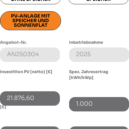
PV-ANLAGE MIT
SPEICHER UND
SONNENFLAT
Angebot-Nr.
Inbetriebnahme
Investition PV (netto) [€]
Spez. Jahresertrag
[kWh/kWp]
21.876,60
Investition Speicher (netto)
1.000
[€]
Energieverbrauch [kWh]