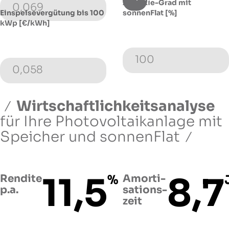
Autarkie-Grad mit
0,069
Einspeisevergütung bis 100
sonnenFlat [%]
kWp [€/kWh]
100
0,058
Wirtschaftlichkeitsanalyse
für Ihre Photovoltaikanlage
mit
Speicher und sonnenFlat
11,5
8,7
Rendite
%
Amorti­
p.a.
sations­
zeit