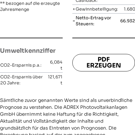
Cashback:
** bezogen auf die erzeugte
+
Gewinnbeteiligung:
1.680
Jahresmenge
Netto-Ertrag vor
=
66.932
Steuern:
Umweltkennziffer
PDF
6,084
ERZEUGEN
CO2-Ersparnis p.a.:
t
CO2-Ersparnis über
121,671
20 Jahre:
t
Sämtliche zuvor genannten Werte sind als unverbindliche
Prognose zu verstehen. Die ADREX Photovoltaikanlagen
GmbH übernimmt keine Haftung für die Richtigkeit,
Aktualität und Vollständigkeit der Inhalte und
grundsätzlich für das Eintreten von Prognosen. Die
Berechnung basiert auf der zum angegebenen