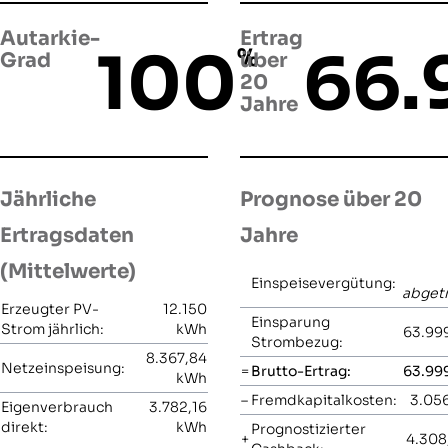
Autarkie-
Ertrag
100
66.
%
Grad
über
20
Jahre
Jährliche
Prognose über 20
Ertragsdaten
Jahre
(Mittelwerte)
Einspeisevergütung:
abget
Erzeugter PV-
12.150
Einsparung
Strom jährlich:
kWh
63.999
Strombezug:
8.367,84
Netzeinspeisung:
=
Brutto-Ertrag:
63.999
kWh
–
Fremdkapitalkosten:
3.056
Eigenverbrauch
3.782,16
direkt:
kWh
Prognostizierter
+
4.308