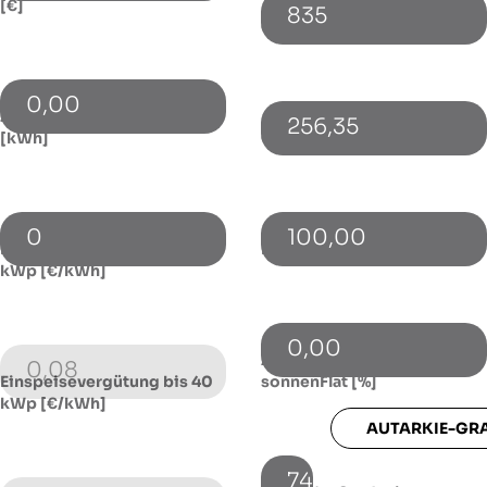
[€]
835
Cashback p.a. [€]
0,00
Zusätzlicher Netzbezug
256,35
[kWh]
Gewinnbeteiligung p.a. [€]
0
100,00
Einspeisevergütung bis 10
Förderung / Zuschuss [€]
kWp [€/kWh]
0,00
Autarkie-Grad ohne
0,08
Einspeisevergütung bis 40
sonnenFlat [%]
kWp [€/kWh]
AUTARKIE-GR
74,16