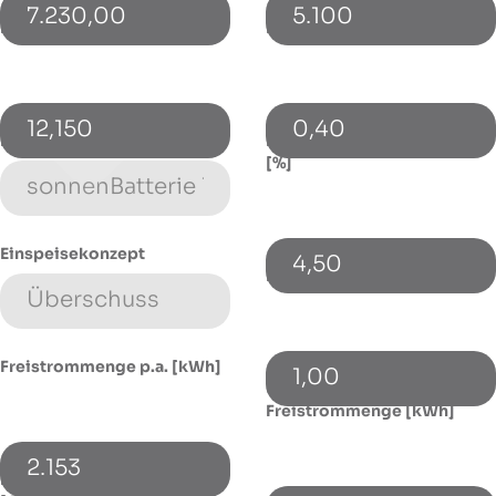
7.230,00
5.100
PV-Leistung [kWp]
Bezugspreis [€/kWh]
12,150
0,40
Energiespeicher (Typ)
Energiepreissteigerung p.a.
[%]
Einspeisekonzept
4,50
Fremdkapitalzinssatz [%]
Freistrommenge p.a. [kWh]
1,00
Ungenutzte
Freistrommenge [kWh]
2.153
Monatlicher Flat-Abschlag