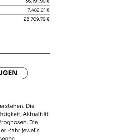
36.191,99 €
7.482,21 €
28.709,79 €
EUGEN
erstehen. Die
igkeit, Aktualität
 Prognosen. Die
 -jahr jeweils
esenen