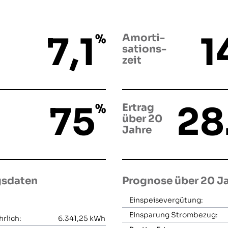
7,1
1
%
Amorti­
sations­
zeit
75
28
%
Ertrag
über 20
Jahre
gsdaten
Prognose über 20 J
Einspeisevergütung:
Einsparung Strombezug:
rlich:
6.341,25
kWh