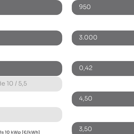
950
netto) [€]
Energieverbrauch [kWh]
3.000
Bezugspreis [€/kWh]
0,42
)
Energiepreissteigerung p.a.
4,50
Fremdkapitalzinssatz [%]
3,50
is 10 kWp [€/kWh]
Autarkie-Grad mit Speicher 