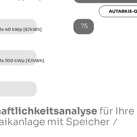
AUTARKIE-
75
bis 40 kWp [€/kWh]
bis 100 kWp [€/kWh]
aftlichkeitsanalyse
für Ihre
aikanlage
mit Speicher