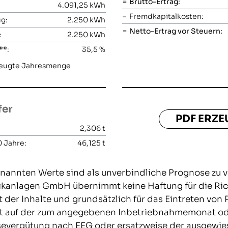
=
Brutto-Ertrag:
4.091,25
kWh
–
Fremdkapitalkosten:
g:
2.250
kWh
=
Netto-Ertrag vor Steuern:
:
2.250
kWh
**:
35,5
%
rzeugte Jahresmenge
fer
PDF ERZ
2,306
t
 Jahre:
46,125
t
nannten Werte sind als unverbindliche Prognose zu v
anlagen GmbH übernimmt keine Haftung für die Richt
t der Inhalte und grundsätzlich für das Eintreten von
t auf der zum angegebenen Inbetriebnahmemonat oder
severgütung nach EEG oder ersatzweise der ausgewi