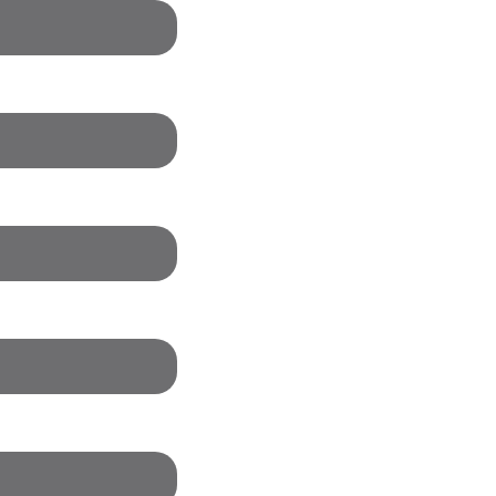
 [%]
[%]