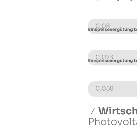
0,08
Einspeisevergütung 
0,073
Einspeisevergütung 
0,058
Wirtsch
Photovolt