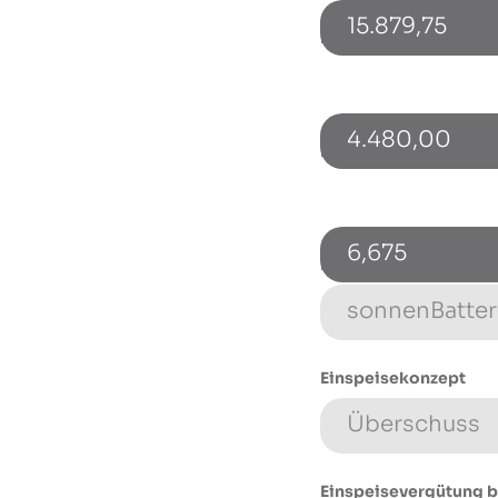
15.879,75
Investition Speicher (
4.480,00
PV-Leistung [kWp]
6,675
Energiespeicher (Typ
Einspeisekonzept
Einspeisevergütung b