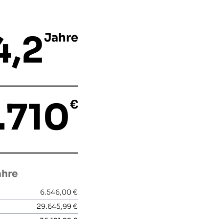
4,2
Jahre
.710
€
ahre
6.546,00 €
29.645,99 €