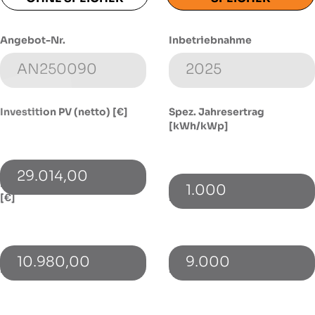
Angebot-Nr.
Inbetriebnahme
Investition PV (netto) [€]
Spez. Jahresertrag
[kWh/kWp]
29.014,00
Investition Speicher (netto)
1.000
[€]
Energieverbrauch [kWh]
10.980,00
9.000
PV-Leistung [kWp]
Bezugspreis [€/kWh]