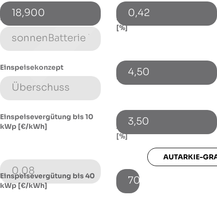
18,900
0,42
Energiespeicher (Typ)
Energiepreissteigerung p.a.
[%]
Einspeisekonzept
4,50
Fremdkapitalzinssatz [%]
Einspeisevergütung bis 10
3,50
kWp [€/kWh]
Autarkie-Grad mit Speicher
[%]
AUTARKIE-GR
0,08
Einspeisevergütung bis 40
70
kWp [€/kWh]