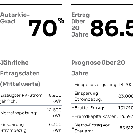
Autarkie-
Ertrag
70
86.
%
Grad
über
20
Jahre
Jährliche
Prognose über 20
Ertragsdaten
Jahre
(Mittelwerte)
Einspeisevergütung:
18.202
Einsparung
Erzeugter PV-Strom
18.900
83.008
Strombezug:
jährlich:
kWh
=
Brutto-Ertrag:
101.21
12.600
Netzeinspeisung:
kWh
–
Fremdkapitalkosten:
14.697
Einsparung
6.300
Netto-Ertrag vor
=
86.512
Strombezug:
kWh
Steuern: