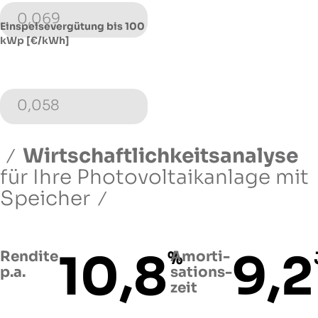
0,069
Einspeisevergütung bis 100
kWp [€/kWh]
0,058
Wirtschaftlichkeitsanalyse
für Ihre Photovoltaikanlage
mit
Speicher
10,8
9,2
Rendite
%
Amorti­
p.a.
sations­
zeit