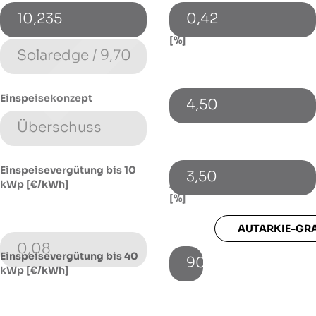
10,235
0,42
Energiespeicher (Typ)
Energiepreissteigerung p.a.
[%]
Einspeisekonzept
4,50
Fremdkapitalzinssatz [%]
Einspeisevergütung bis 10
3,50
kWp [€/kWh]
Autarkie-Grad mit Speicher
[%]
AUTARKIE-GR
0,08
Einspeisevergütung bis 40
90
kWp [€/kWh]