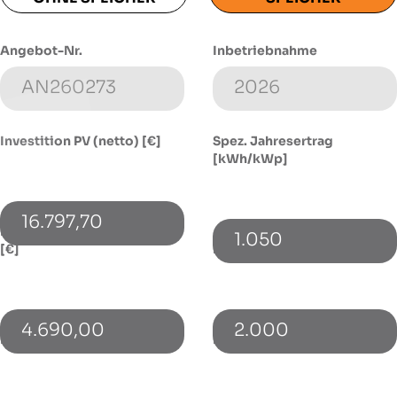
Angebot-Nr.
Inbetriebnahme
Investition PV (netto) [€]
Spez. Jahresertrag
[kWh/kWp]
16.797,70
Investition Speicher (netto)
1.050
[€]
Energieverbrauch [kWh]
4.690,00
2.000
PV-Leistung [kWp]
Bezugspreis [€/kWh]