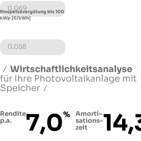
0,069
Einspeisevergütung bis 100
kWp [€/kWh]
0,058
Wirtschaftlichkeitsanalyse
für Ihre Photovoltaikanlage
mit
Speicher
7,0
14,
Rendite
%
Amorti­
p.a.
sations­
zeit