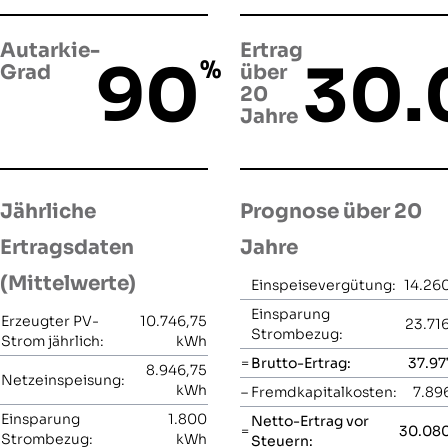
Autarkie-
Ertrag
90
30.
%
Grad
über
20
Jahre
Jährliche
Prognose über 20
Ertragsdaten
Jahre
(Mittelwerte)
Einspeisevergütung:
14.26
Einsparung
Erzeugter PV-
10.746,75
23.71
Strombezug:
Strom jährlich:
kWh
=
Brutto-Ertrag:
37.97
8.946,75
Netzeinspeisung:
kWh
–
Fremdkapitalkosten:
7.89
Einsparung
1.800
Netto-Ertrag vor
=
30.080
Strombezug:
kWh
Steuern: