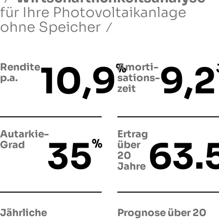
für Ihre Photovoltaikanlage
ohne Speicher
10,9
9,2
Rendite
%
Amorti­
p.a.
sations­
zeit
Autarkie-
Ertrag
35
63.
%
Grad
über
20
Jahre
Jährliche
Prognose über 20