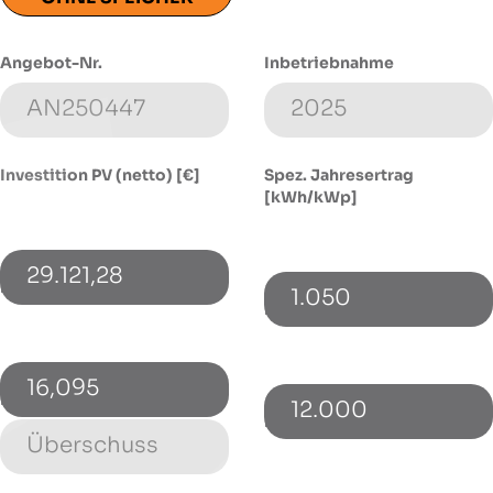
Angebot-Nr.
Inbetriebnahme
Investition PV (netto) [€]
Spez. Jahresertrag
[kWh/kWp]
29.121,28
PV-Leistung [kWp]
1.050
Energieverbrauch [kWh]
16,095
Einspeisekonzept
12.000
Bezugspreis [€/kWh]