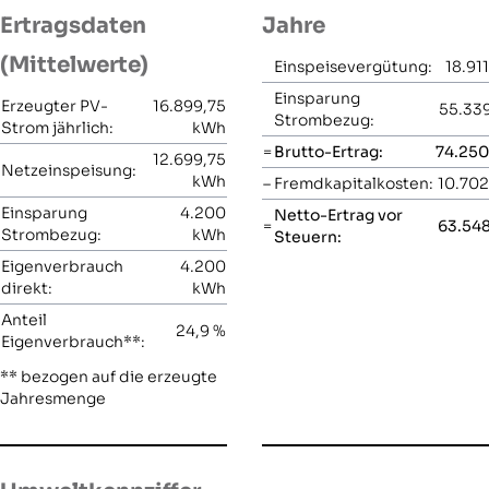
Ertragsdaten
Jahre
(Mittelwerte)
Einspeisevergütung:
18.91
Einsparung
Erzeugter PV-
16.899,75
55.339
Strombezug:
Strom jährlich:
kWh
=
Brutto-Ertrag:
74.250
12.699,75
Netzeinspeisung:
kWh
–
Fremdkapitalkosten:
10.702
Einsparung
4.200
Netto-Ertrag vor
=
63.548
Strombezug:
kWh
Steuern:
Eigenverbrauch
4.200
direkt:
kWh
Anteil
24,9
%
Eigenverbrauch**:
** bezogen auf die erzeugte
Jahresmenge