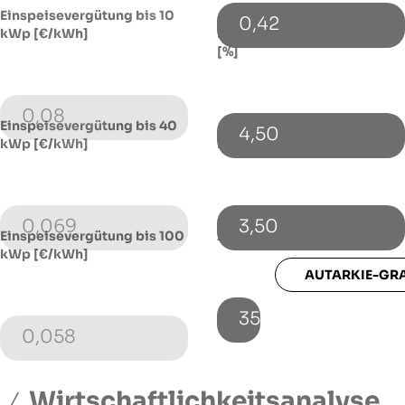
Einspeisevergütung bis 10
0,42
kWp [€/kWh]
Energiepreissteigerung p.a.
[%]
0,08
Einspeisevergütung bis 40
4,50
kWp [€/kWh]
Fremdkapitalzinssatz [%]
0,069
3,50
Einspeisevergütung bis 100
Autarkie-Grad [%]
kWp [€/kWh]
AUTARKIE-GR
35
0,058
Wirtschaftlichkeitsanalyse