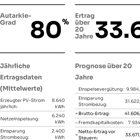
Autarkie-
Ertrag
80
33.
%
Grad
über
20
Jahre
Jährliche
Prognose über 20
Ertragsdaten
Jahre
(Mittelwerte)
Einspeisevergütung:
9.984
Einsparung
Erzeugter PV-Strom
8.640
31.622
Strombezug:
jährlich:
kWh
=
Brutto-Ertrag:
41.606
6.240
Netzeinspeisung:
kWh
–
Fremdkapitalkosten:
7.934
Einsparung
2.400
Netto-Ertrag vor
=
33.671
Strombezug:
kWh
Steuern: