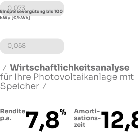
0,073
Einspeisevergütung bis 100
kWp [€/kWh]
0,058
Wirtschaftlichkeitsanalyse
für Ihre Photovoltaikanlage
mit
Speicher
7,8
12,
Rendite
%
Amorti­
p.a.
sations­
zeit