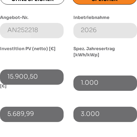
Angebot-Nr.
Inbetriebnahme
Investition PV (netto) [€]
Spez. Jahresertrag
[kWh/kWp]
15.900,50
Investition Speicher (netto)
1.000
[€]
Energieverbrauch [kWh]
5.689,99
3.000
PV-Leistung [kWp]
Bezugspreis [€/kWh]