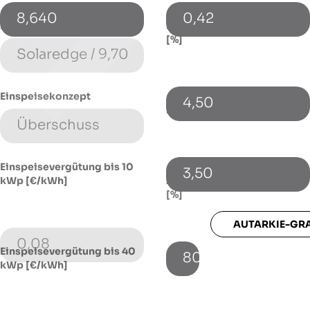
8,640
0,42
Energiespeicher (Typ)
Energiepreissteigerung p.a.
[%]
Einspeisekonzept
4,50
Fremdkapitalzinssatz [%]
Einspeisevergütung bis 10
3,50
kWp [€/kWh]
Autarkie-Grad mit Speicher
[%]
AUTARKIE-GR
0,08
Einspeisevergütung bis 40
80
kWp [€/kWh]