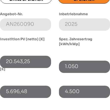
Angebot-Nr.
Inbetriebnahme
Investition PV (netto) [€]
Spez. Jahresertrag
[kWh/kWp]
20.543,25
Investition Speicher (netto)
1.050
[€]
Energieverbrauch [kWh]
5.696,48
4.500
PV-Leistung [kWp]
Bezugspreis [€/kWh]