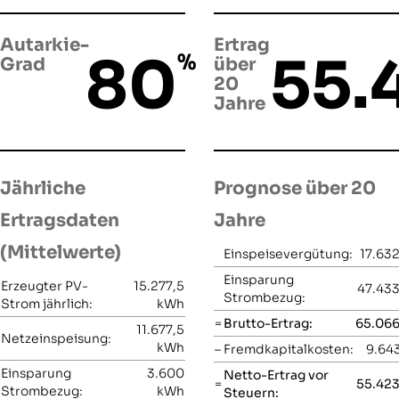
Autarkie-
Ertrag
80
55.
%
Grad
über
20
Jahre
Jährliche
Prognose über 20
Ertragsdaten
Jahre
(Mittelwerte)
Einspeisevergütung:
17.632
Einsparung
Erzeugter PV-
15.277,5
47.433
Strombezug:
Strom jährlich:
kWh
=
Brutto-Ertrag:
65.066
11.677,5
Netzeinspeisung:
kWh
–
Fremdkapitalkosten:
9.643
Einsparung
3.600
Netto-Ertrag vor
=
55.423
Strombezug:
kWh
Steuern: