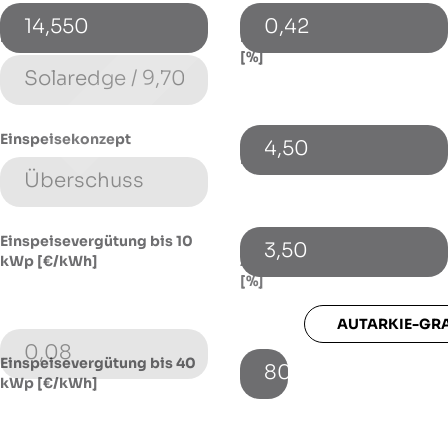
14,550
0,42
Energiespeicher (Typ)
Energiepreissteigerung p.a.
[%]
Einspeisekonzept
4,50
Fremdkapitalzinssatz [%]
Einspeisevergütung bis 10
3,50
kWp [€/kWh]
Autarkie-Grad mit Speicher
[%]
AUTARKIE-GR
0,08
Einspeisevergütung bis 40
80
kWp [€/kWh]