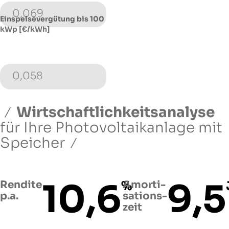
0,069
Einspeisevergütung bis 100
kWp [€/kWh]
0,058
Wirtschaftlichkeitsanalyse
für Ihre Photovoltaikanlage
mit
Speicher
10,6
9,5
Rendite
%
Amorti­
p.a.
sations­
zeit