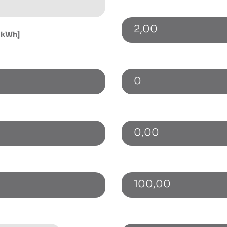
2,00
[kWh]
Ungenutzte Freistrommeng
0
hlag [€]
Cashback p.a. [€]
0,00
ug [kWh]
Gewinnbeteiligung p.a. [€]
100,00
is 10 kWp [€/kWh]
Förderung / Zuschuss [€]