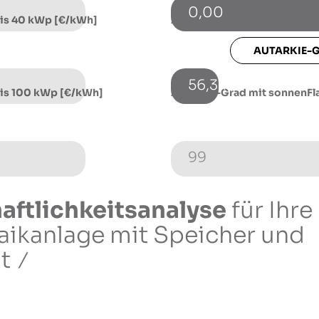
0,00
bis 40 kWp [€/kWh]
Autarkie-Grad ohne sonnenF
AUTARKIE-
56,34
bis 100 kWp [€/kWh]
Autarkie-Grad mit sonnenFla
99
aftlichkeitsanalyse
für Ihre
aikanlage
mit Speicher und
t