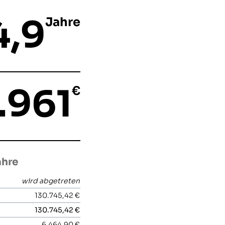
4,9
Jahre
.961
€
ahre
wird abgetreten
130.745,42 €
130.745,42 €
6.464,90 €