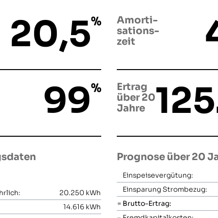
20,5
%
Amorti­
sations­
zeit
99
125
%
Ertrag
über 20
Jahre
gsdaten
Prognose über 20 J
Einspeisevergütung:
Einsparung Strombezug:
rlich:
20.250
kWh
=
Brutto-Ertrag:
14.616
kWh
–
Fremdkapitalkosten: