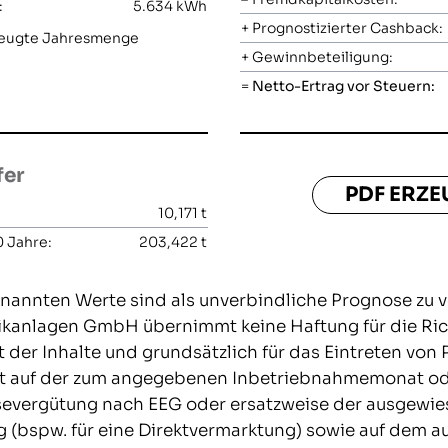
:
5.634
kWh
+
Prognostizierter Cashback:
rzeugte Jahresmenge
+
Gewinnbeteiligung:
=
Netto-Ertrag vor Steuern:
fer
PDF ERZ
10,171
t
 Jahre:
203,422
t
nannten Werte sind als unverbindliche Prognose zu v
anlagen GmbH übernimmt keine Haftung für die Richt
t der Inhalte und grundsätzlich für das Eintreten von
t auf der zum angegebenen Inbetriebnahmemonat oder
severgütung nach EEG oder ersatzweise der ausgewi
g (bspw. für eine Direktvermarktung) sowie auf dem 