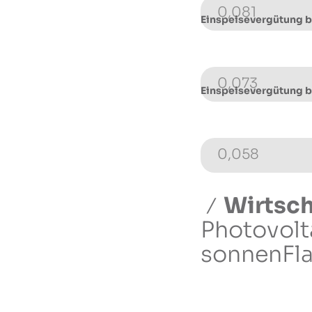
0,081
Einspeisevergütung 
0,073
Einspeisevergütung 
0,058
Wirtsch
Photovolt
sonnenFla