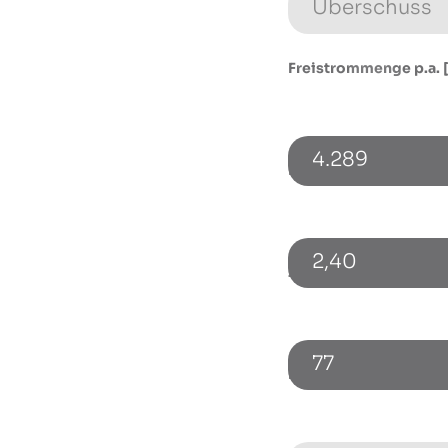
Freistrommenge p.a. 
4.289
Monatlicher Flat-Absc
2,40
Zusätzlicher Netzbez
77
Einspeisevergütung b