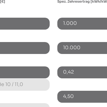
 [€]
Spez. Jahresertrag [kWh/kW
1.000
netto) [€]
Energieverbrauch [kWh]
10.000
Bezugspreis [€/kWh]
0,42
)
Energiepreissteigerung p.a.
4,50
Fremdkapitalzinssatz [%]