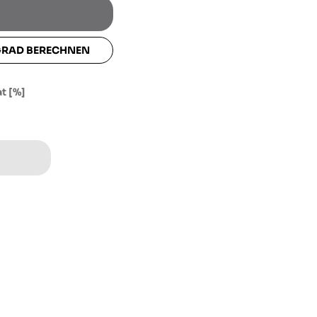
lat [%]
GRAD BERECHNEN
t [%]