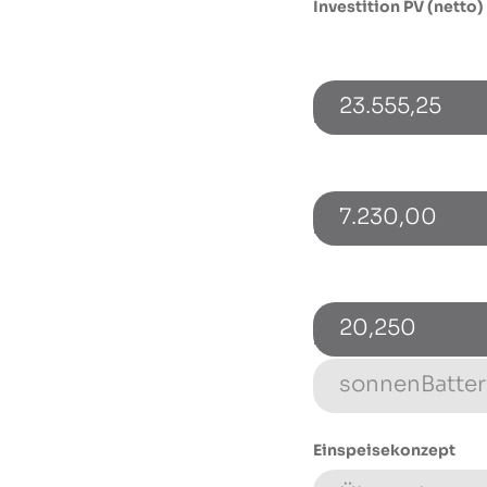
Investition PV (netto)
23.555,25
Investition Speicher (
7.230,00
PV-Leistung [kWp]
20,250
Energiespeicher (Typ
Einspeisekonzept